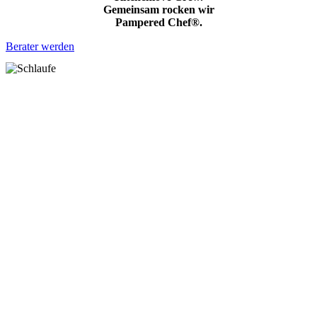
Gemeinsam rocken wir
Pampered Chef®.
Berater werden
AIR FRY CHICKEN - einfach köstlich!!! Ist das ein