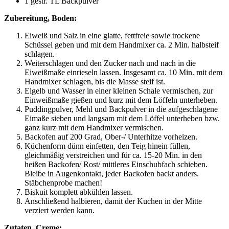
1 gestr. TL Backpulver
Zubereitung, Boden:
Eiweiß und Salz in eine glatte, fettfreie sowie trockene
Schüssel geben und mit dem Handmixer ca. 2 Min. halbsteif
schlagen.
Weiterschlagen und den Zucker nach und nach in die
Eiweißmaße einrieseln lassen. Insgesamt ca. 10 Min. mit dem
Handmixer schlagen, bis die Masse steif ist.
Eigelb und Wasser in einer kleinen Schale vermischen, zur
Einweißmaße gießen und kurz mit dem Löffeln unterheben.
Puddingpulver, Mehl und Backpulver in die aufgeschlagene
Eimaße sieben und langsam mit dem Löffel unterheben bzw.
ganz kurz mit dem Handmixer vermischen.
Backofen auf 200 Grad, Ober-/ Unterhitze vorheizen.
Küchenform dünn einfetten, den Teig hinein füllen,
gleichmäßig verstreichen und für ca. 15-20 Min. in den
heißen Backofen/ Rost/ mittleres Einschubfach schieben.
Bleibe in Augenkontakt, jeder Backofen backt anders.
Stäbchenprobe machen!
Biskuit komplett abkühlen lassen.
Anschließend halbieren, damit der Kuchen in der Mitte
verziert werden kann.
Zutaten, Creme: